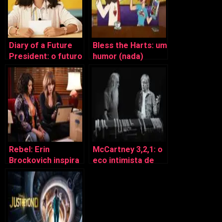
Diary of a Future
Bless the Harts: um
President: o futuro
humor (nada)
pela ingenuidade
abençoado
do passado
Rebel: Erin
McCartney 3,2,1: o
Brockovich inspira
eco intimista de
drama moderno
Paul e dos The
Beatles