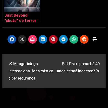
Just Beyond:
“shots” de terror
em idade escolar
Navegação
Mirage: intriga
Fall River: preso há 40
de
internacional foca mito da
anos estará inocente?
artigos
cibersegurança