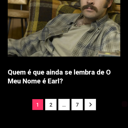
Quem é que ainda se lembra de O
Meu Nome é Earl?
Paginação
1
2
…
7
dos
conteúdos