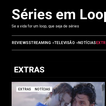
Saltar
Séries em Loo
para
o
conteúdo
Se a vida for um loop, que seja de séries
REVIEWS
STREAMING
TELEVISÃO
NOTÍCIAS
EXTR
EXTRAS
EXTRAS
NOTÍCIAS