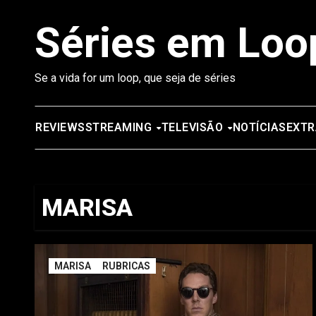
Saltar
Séries em Loo
para
o
conteúdo
Se a vida for um loop, que seja de séries
REVIEWS
STREAMING
TELEVISÃO
NOTÍCIAS
EXTR
MARISA
MARISA
RUBRICAS