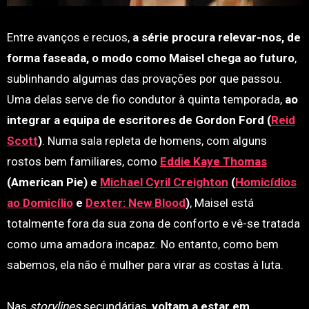
Entre avanços e recuos,
a série procura relevar-nos, de
forma faseada, o modo como Maisel chega ao futuro
,
sublinhando algumas das provações por que passou.
Uma delas serve de fio condutor à quinta temporada,
ao
integrar a equipa de escritores de Gordon Ford (
Reid
Scott
)
. Numa sala repleta de homens, com alguns
rostos bem familiares, como
Eddie Kaye Thomas
(American Pie) e
Michael Cyril Creighton
(
Homicídios
ao Domicílio
e
Dexter: New Blood
)
, Maisel está
totalmente fora da sua zona de conforto e vê-se tratada
como uma amadora incapaz. No entanto, como bem
sabemos, ela não é mulher para virar as costas à luta.
Nas
storylines
secundárias,
voltam a estar em