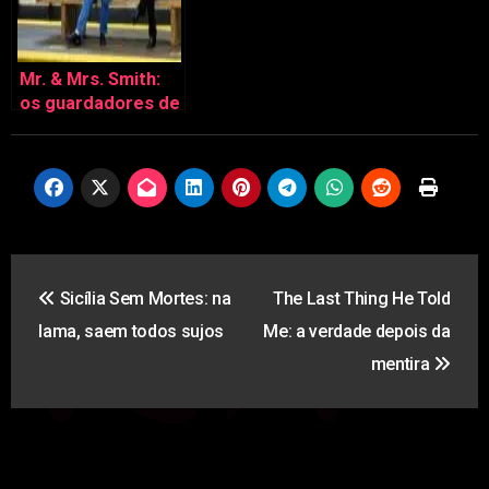
Mr. & Mrs. Smith:
os guardadores de
segredos
Navegação
Sicília Sem Mortes: na
The Last Thing He Told
de
lama, saem todos sujos
Me: a verdade depois da
artigos
mentira