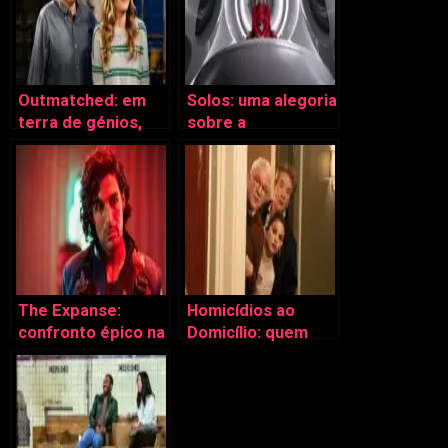
Outmatched: em
Solos: uma alegoria
terra de génios,
sobre a
quem sofre são os
importância da
pais
memória
The Expanse:
Homicídios ao
confronto épico na
Domicílio: quem
despedida (?)
matou Bunny?