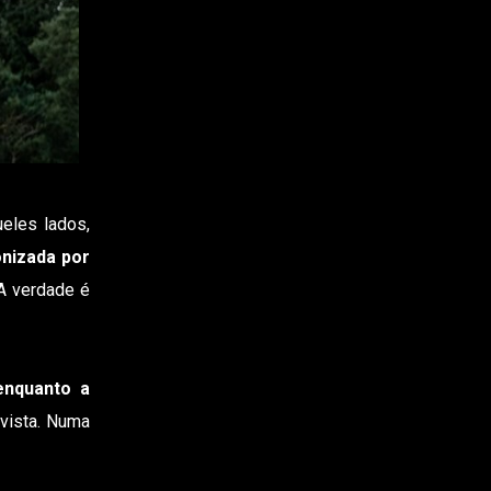
ueles lados,
onizada por
 A verdade é
enquanto a
 vista. Numa