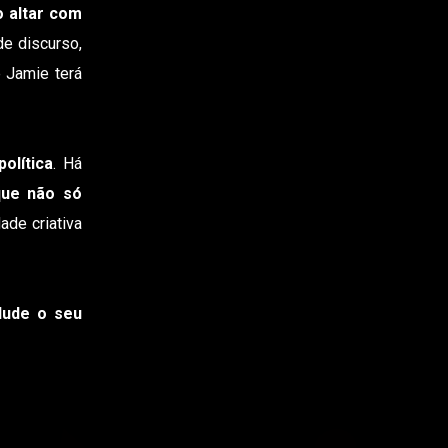
o altar com
de discurso,
 Jamie terá
olítica
. Há
 que não só
ade criativa
lude o seu