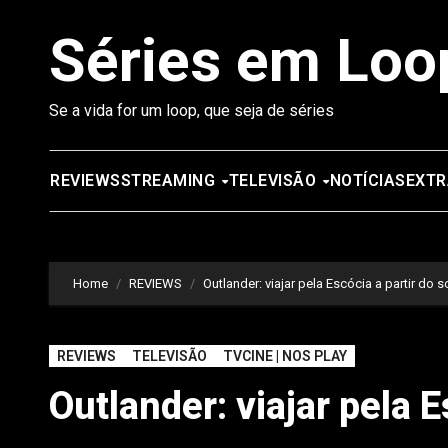
Saltar
Séries em Loo
para
o
conteúdo
Se a vida for um loop, que seja de séries
REVIEWS
STREAMING
TELEVISÃO
NOTÍCIAS
EXTR
Home
REVIEWS
Outlander: viajar pela Escócia a partir do s
REVIEWS
TELEVISÃO
TVCINE | NOS PLAY
Outlander: viajar pela E