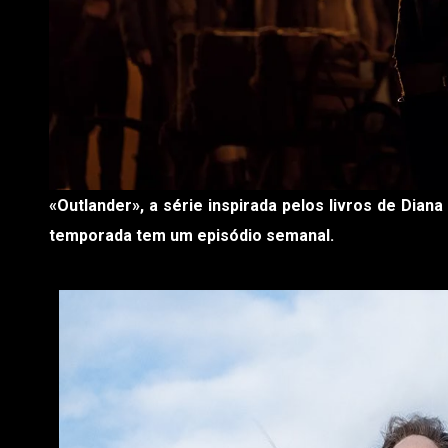
«Outlander», a série inspirada pelos livros de Diana Gabaldon, regressou no passado dia 19, ao TVCine Emotion. A quinta
temporada tem um episódio semanal.