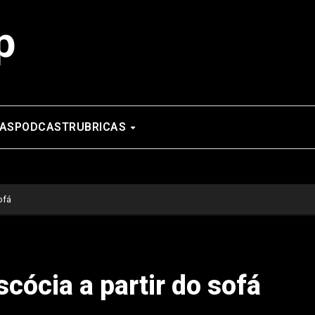
p
AS
PODCAST
RUBRICAS
ofá
scócia a partir do sofá