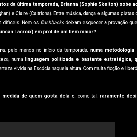
tos da última temporada, Brianna (Sophie Skelton) sobe a
han) e Claire (Caitriona). Entre música, dança e algumas pistas 
s difíceis. Nem os
flashbacks
deixam esquecer a provação que
Duncan Lacroix) em prol de um bem maior?
ra
, pelo menos no início da temporada,
numa metodologia p
erteza, numa
linguagem politizada e bastante estratégica,
rteza vivida na Escócia naquela altura. Com muita ficção e liberd
à medida de quem gosta dela e
, como tal,
raramente desi