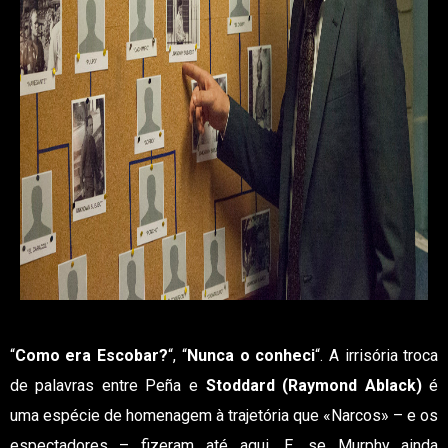
“
Como era Escobar?
“, “
Nunca o conheci
“. A irrisória troca
de palavras entre Peña e
Stoddard (Raymond Ablack)
é
uma espécie de homenagem à trajetória que «Narcos» – e os
espectadores – fizeram até aqui. E, se Murphy ainda