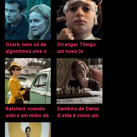
Ozark: nem só de
Stranger Things:
algoritmos vive o
um novo (e
seriólico
igualmente
assustador) “1984”
Ratched: voando
Gambito de Dama:
sobre um ninho de
A vida é como um
“víboras”
jogo de xadrez