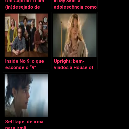
Um Capitão: o fim
In My Skin: a
(in)desejado de
adolescência como
Francesco Totti
utopia
Inside No 9: o que
Upright: bem-
esconde o “9”
vindos à House of
desta vez?
the… Misfits
Selftape: de irmã
para irmã