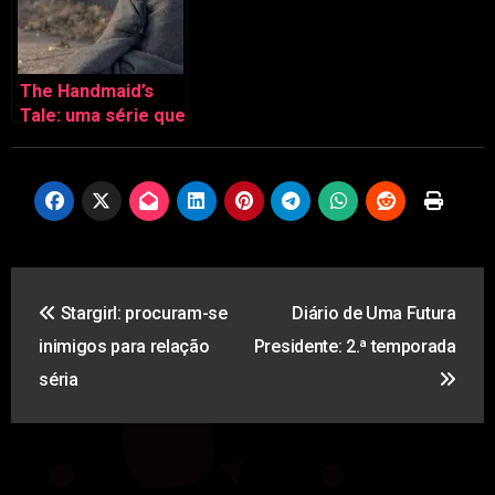
The Handmaid’s
Tale: uma série que
é mais do que TV
Navegação
Stargirl: procuram-se
Diário de Uma Futura
de
inimigos para relação
Presidente: 2.ª temporada
artigos
séria