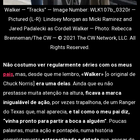
Walker — “Tracks” — Image Number: WLK107b_0320r —
Pictured (L-R): Lindsey Morgan as Micki Ramirez and
Jared Padalecki as Cordell Walker — Photo: Rebecca
Brenneman/The CW — © 2021 The CW Network, LLC. All
Rights Reserved.
Não costumo ver regularmente séries com os meus
pais
, mas, desde que me lembro,
«Walker»
[o original de
Chuck Norris]
era uma delas
. Ainda que eu não
prestasse muita atenção na altura,
ficava a marca
inigualável de ação
, por vezes trapalhona, de um Ranger
do Texas que, mal aparecia,
e tal como o meu pai diz,
“vinha pronto para partir a boca a alguém”
. Poucas
palavras, muita ação e pontapés, numa história
completamente
estereotipada e datada
que, apesar de