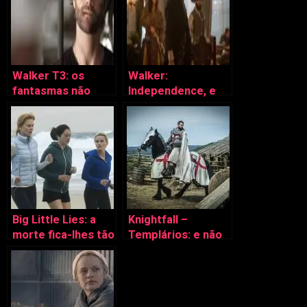
Walker T3: os
Walker:
fantasmas não
Independence, e
morrem
antes do Ranger
do Texas?
Big Little Lies: a
Knightfall –
morte fica-lhes tão
Templários: e não
bem
viveram felizes
para sempre