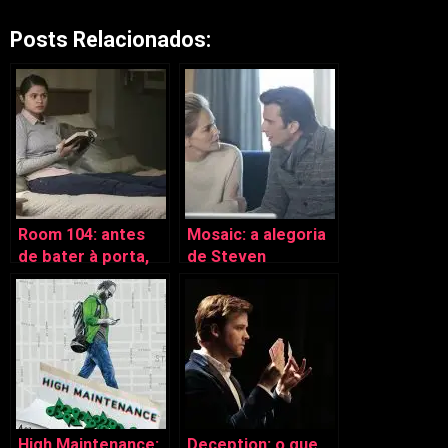
Posts Relacionados:
Room 104: antes
Mosaic: a alegoria
de bater à porta,
de Steven
pense duas vezes
Soderbergh sobre
a solidão
High Maintenance:
Deception: o que