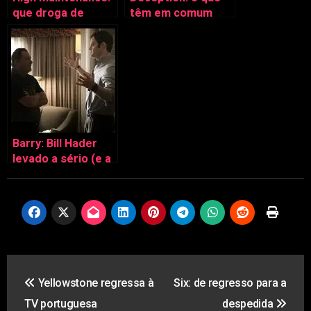
que droga de
têm em comum
vida… e de série
Chuck, Castle e Os
(das boas)
Segredos da
Magia?
Barry: Bill Hader
levado a sério (e a
série)
Navegação
Yellowstone regressa à
Six: de regresso para a
de
TV portuguesa
despedida