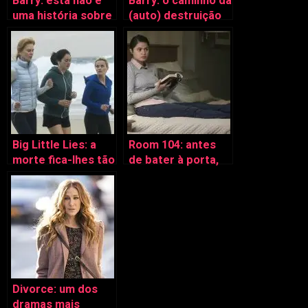
Barry: esta não é
Barry: o caminho da
uma história sobre
(auto) destruição
heróis
Big Little Lies: a
Room 104: antes
morte fica-lhes tão
de bater à porta,
bem
pense duas vezes
Divorce: um dos
dramas mais