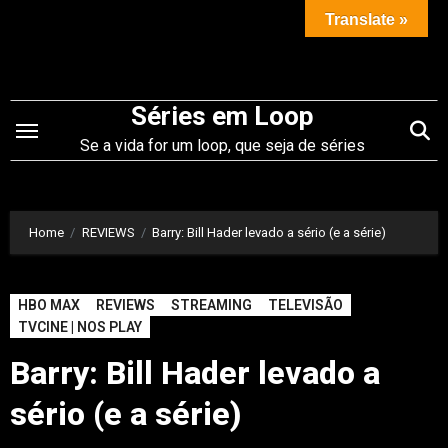
Saltar
Translate »
para
o
conteúdo
Séries em Loop
Se a vida for um loop, que seja de séries
Home
REVIEWS
Barry: Bill Hader levado a sério (e a série)
HBO MAX
REVIEWS
STREAMING
TELEVISÃO
TVCINE | NOS PLAY
Barry: Bill Hader levado a
sério (e a série)