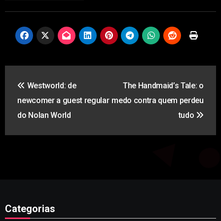
humanos da TV
regressa com
(ainda) mais piada
Navegação
Westworld: de
The Handmaid’s Tale: o
de
newcomer a guest regular
medo contra quem perdeu
artigos
do Nolan World
tudo
Categorias