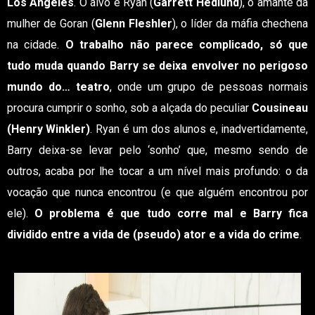
Los Angeles
. O alvo é Ryan (
Garrett Hedlund
), o amante da
mulher de Goran (
Glenn Fleshler
), o líder da máfia chechena
na cidade.
O trabalho não parece complicado, só que
tudo muda quando Barry se deixa envolver no perigoso
mundo do… teatro
, onde um grupo de pessoas normais
procura cumprir o sonho, sob a alçada do peculiar
Cousineau
(Henry Winkler)
. Ryan é um dos alunos e, inadvertidamente,
Barry deixa-se levar pelo ‘sonho’ que, mesmo sendo de
outros, acaba por lhe tocar a um nível mais profundo: o da
vocação que nunca encontrou (e que alguém encontrou por
ele).
O problema é que tudo corre mal e Barry fica
dividido entre a vida de (pseudo) ator e a vida do crime
.