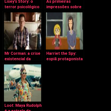
Lisey’s Story: o
As primeiras
terror psicológico
impressões sobre
do luto
a terceira
temporada de
Westworld
Mr Corman: a crise
Harriet the Spy:
existencial da
espiã protagonista
normalidade
agora na animação
Loot: Maya Rudolph
é a estrela da