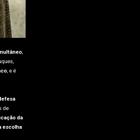
multâneo
,
uques,
aco
, e é
defesa
s de
ficação da
a escolha