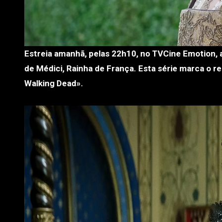
Estreia amanhã, pelas 22h10, no TVCine Emotion, a série «The Serpent Queen», inspirada na história real de Catarina
de Médici, Rainha de França. Esta série marca o
Walking Dead».