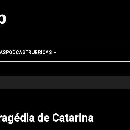
p
AS
PODCAST
RUBRICAS
ragédia de Catarina