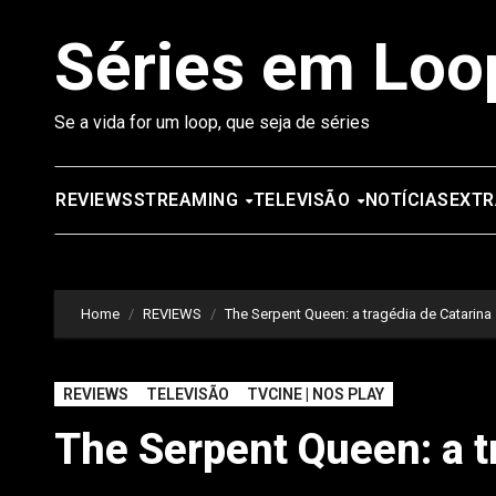
Saltar
Séries em Loo
para
o
conteúdo
Se a vida for um loop, que seja de séries
REVIEWS
STREAMING
TELEVISÃO
NOTÍCIAS
EXTR
Home
REVIEWS
The Serpent Queen: a tragédia de Catarina
REVIEWS
TELEVISÃO
TVCINE | NOS PLAY
The Serpent Queen: a t