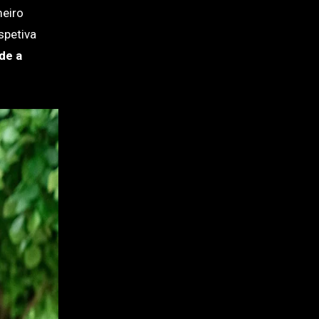
meiro
spetiva
de a