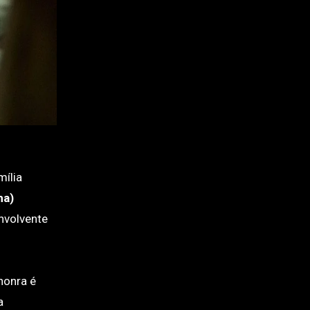
mília
ha)
nvolvente
honra é
a