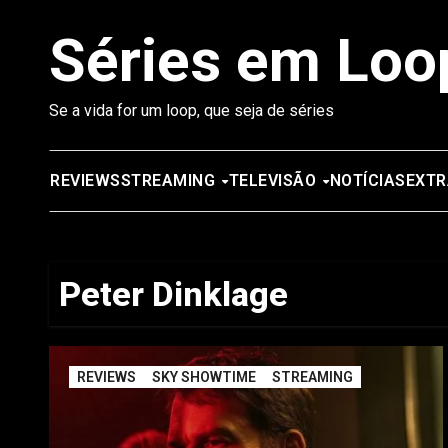
Saltar
Séries em Loo
para
o
conteúdo
Se a vida for um loop, que seja de séries
REVIEWS
STREAMING
TELEVISÃO
NOTÍCIAS
EXTR
Peter Dinklage
REVIEWS
SKY SHOWTIME
STREAMING