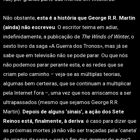
Não obstante,
esta é a história que George R.R. Martin
(ainda) não escreveu
. O escritor teima em adiar,
indefinidamente, a publicação de
The Winds of Winter
, o
sexto livro da saga «A Guerra dos Tronos», mas já se
sabe que em televisão não se pode parar. Ou que nós
não podemos parar perante esta, e as redes que se
criam pelo caminho – veja-se as múltiplas teorias,
algumas bem certeiras, que se continuam a multiplicar
pela Internet fora –, uma vez que nos arriscamos a ser
ultrapassados (mesmo que sejamos George R.R.
Martin).
Depois de alguns ‘sinais’, a ação dos Sete
Reinos está, finalmente, à deriva
: é caso para dizer que
as próximas mortes já não vão ser traçadas pela ‘caneta’
do criador da saga – será o fim dos
memes
do autor?