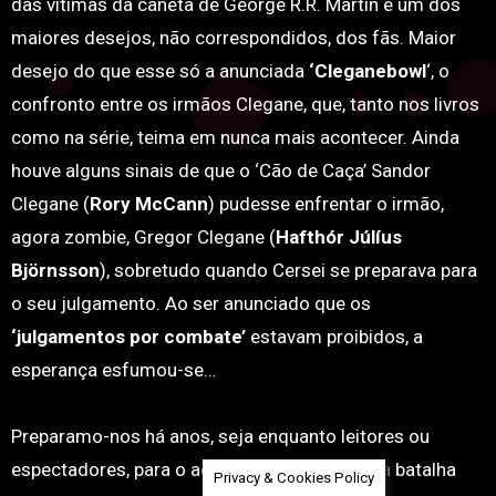
das vítimas da caneta de George R.R. Martin e um dos
maiores desejos, não correspondidos, dos fãs. Maior
desejo do que esse só a anunciada
‘Cleganebowl
‘, o
confronto entre os irmãos Clegane, que, tanto nos livros
como na série, teima em nunca mais acontecer. Ainda
houve alguns sinais de que o ‘Cão de Caça’ Sandor
Clegane (
Rory McCann
) pudesse enfrentar o irmão,
agora zombie, Gregor Clegane (
Hafthór Júlíus
Björnsson
), sobretudo quando Cersei se preparava para
o seu julgamento. Ao ser anunciado que os
‘julgamentos por combate’
estavam proibidos, a
esperança esfumou-se…
Preparamo-nos há anos, seja enquanto leitores ou
espectadores, para o acontecimento da épica batalha
Privacy & Cookies Policy