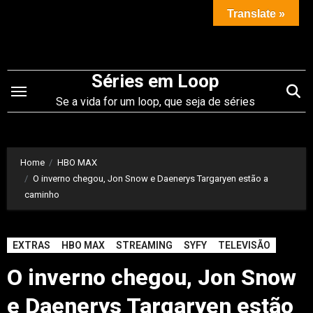
Saltar
Translate »
para
o
conteúdo
Séries em Loop
Se a vida for um loop, que seja de séries
Home
HBO MAX
O inverno chegou, Jon Snow e Daenerys Targaryen estão a
caminho
EXTRAS
HBO MAX
STREAMING
SYFY
TELEVISÃO
O inverno chegou, Jon Snow
e Daenerys Targaryen estão