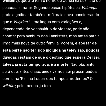
Williams
), que até tem o nome de Cersei na sua lista de
pessoas a matar. Segundo essas hipóteses,
Valonqar
pode significar também irmã mais nova, considerando
que o
Valyrian
é uma língua com variações e,
dependendo do vocabulário da vidente, pode não
apontar para nenhum dos Lannisters, mas antes para a
irmã mais nova de outra família.
Porém, e apesar de
esta parte não ter sido incluída na televisão, poucas
dúvidas restam de que o destino que espera Cersei,
talvez já esta temporada, é a morte
. Não obstante,
será que, antes disso, ainda vamos ser presenteados
com uma ‘Rainha Louca’ dos tempos modernos? O
wildfire
, pelo menos, já tem…