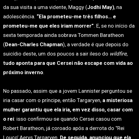
da sua visita a uma vidente, Maggy (
Jodhi May)
, na
adolescência.
“Ela prometeu-me três filhos… e
prometeu-me que eles iriam morrer”
. E, se no início da
sexta temporada ainda sobrava Tommen Baratheon
(
Dean-Charles Chapman
), a verdade é que depois do
suicídio deste, um dos poucos a sair ileso do
wildfire
,
tudo aponta para que Cersei não escape com vida ao
próximo inverno
.
No passado, assim que a jovem Lannister perguntou se
iria casar com o príncipe, então Targaryen,
a misteriosa
mulher garantiu que ela iria, em vez disso, casar com
o rei
: isso confirmou-se quando Cersei casou com
Robert Baratheon, já coroado após a derrota do ‘’Rei
Louco’ Aerys Targaryen.
De seguida, anunciou que ela