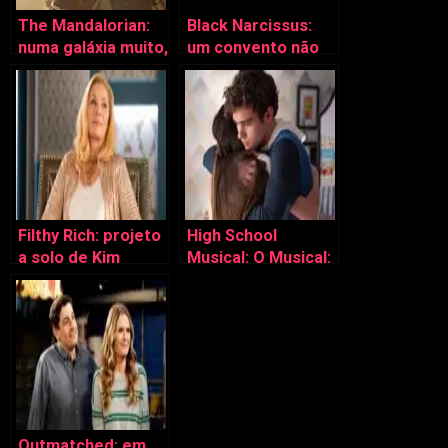
The Mandalorian:
Black Narcissus:
numa galáxia muito,
um convento não
muito distante…
muito sagrado…
Filthy Rich: projeto
High School
a solo de Kim
Musical: O Musical:
Cattrall estreia na
A Série, de volta
Disney+
Outmatched: em