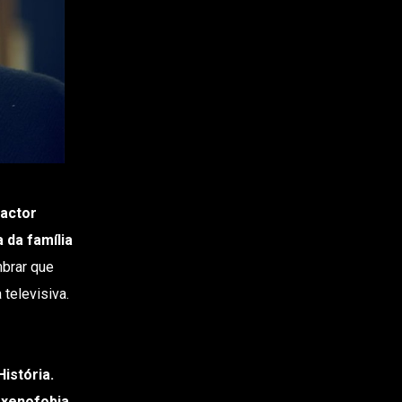
“actor
 da família
mbrar que
 televisiva.
istória.
 xenofobia