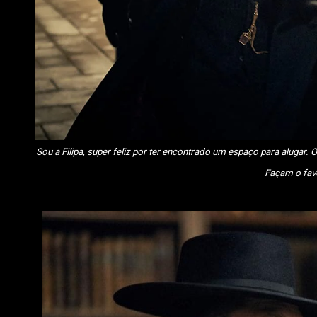
Sou a Filipa, super feliz por ter encontrado um espaço para alugar. Os arrendamentos estão pela hora da morte. Tenho Netflix Premium. Não dou a password.
Façam o favo