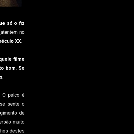
ue só o fiz
 (atentem no
 século XX
.
quele filme
ito bom. Se
as
.
. O palco é
 se sente o
rgimento de
ersão muito
lhos destes