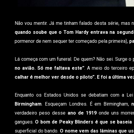
Não vou mentir. Já me tinham falado desta série, mas 
quando soube que o Tom Hardy entrava na segun
pormenor de nem sequer ter começado pela primeira),
pa
Lá começa com um funeral. De quem? Não sei. Surge o p
no avião. Só me faltava este”
. A meio do terceiro 
calhar é melhor ver desde o piloto”. E foi a última 
Enquanto os Estados Unidos se debatiam com a Lei S
Birmingham
. Esqueçam Londres. É em Birmingham,
n
verdadeiro peso desse
ano de 1919
onde uns morrer
gangues.
O bom de Peaky Blinders é que se baseia n
superficial do bando.
O nome vem das lâminas que us