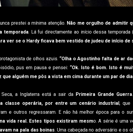
nunca prestei a mínima atenção.
Não me orgulho de admitir q
da temporada
. Lá fui directamente ao início dessa temporada
ra ver se o Hardy ficava bem vestido de judeu de início de
rotagonista de olhos azuis.
“Olha o Agostinho falta de ar da
episódio, pus em pausa e pensei:
“Ok. Isto é bom. Isto é mu
vez que alguém me pôs a vista em cima durante um par de di
eca, a Inglaterra está a sair da
Primeira Grande Guerra
a classe operária, por entre um cenário industrial
, que
am e outros regressaram. E não há melhor época para o su
a vida real. Estes tipos existiram mesm
o. A série é uma v
avam na pala das boinas
. Uma cabeçada no adversário e os o