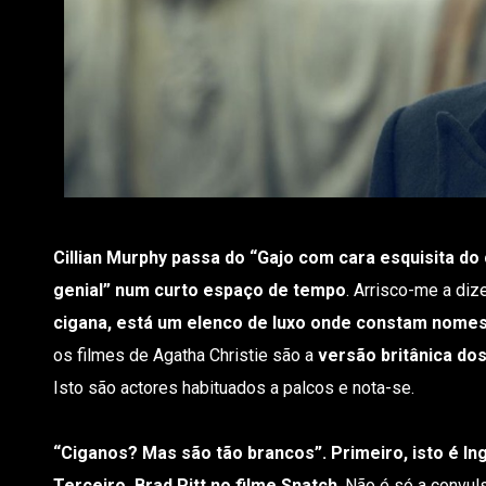
Cillian Murphy passa do “Gajo com cara esquisita d
genial” num curto espaço de tempo
. Arrisco-me a diz
cigana, está um elenco de luxo onde constam nomes
os filmes de Agatha Christie são a
versão britânica d
Isto são actores habituados a palcos e nota-se.
“Ciganos? Mas são tão brancos”. Primeiro, isto é Ing
Terceiro, Brad Pitt no filme Snatch
. Não é só a convul