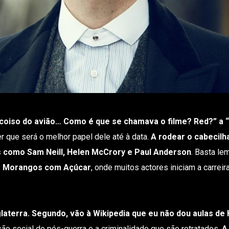
o coiso do avião… Como é que se chamava o filme? Red?” a 
er que será o melhor papel dele até à data.
A rodear o cabecilha
 como Sam Neill, Helen McCrory e Paul Anderson
. Basta le
os Morangos com Açúcar
, onde muitos actores iniciam a carreira
laterra. Segundo, vão à Wikipedia que eu não dou aulas de H
são social do pós-guerra e a criminalidade que são retratados.
A