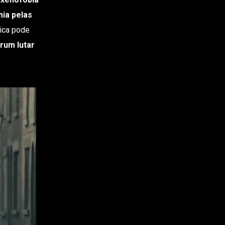
mia pelas
tica pode
rum lutar