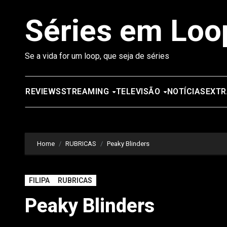
Saltar
Séries em Loo
para
o
conteúdo
Se a vida for um loop, que seja de séries
REVIEWS
STREAMING
TELEVISÃO
NOTÍCIAS
EXTR
Home
RUBRICAS
Peaky Blinders
FILIPA
RUBRICAS
Peaky Blinders