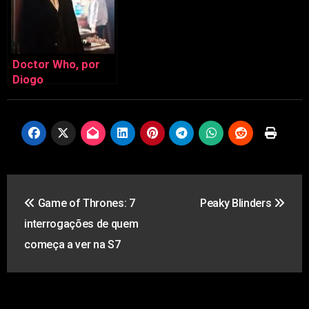
Doctor Who, por
Diogo
Navegação
Game of Thrones: 7
Peaky Blinders
de
interrogações de quem
artigos
começa a ver na S7