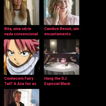
Rita, uma série
Candice Renoir, um
nada convencional
encantamento
francês
Conhecem Fairy
Hang the DJ:
Tail? A Ana faz as
Especial Black
apresentações
Mirror S4 (4 de 6)