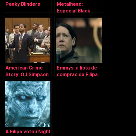
Peaky Blinders
Metalhead:
Especial Black
Mirror S4 (3 de 6)
American Crime
Emmys: a lista de
Story: OJ Simpson
compras da Filipa
e Gianni Versace
Mota
A Filipa votou Night