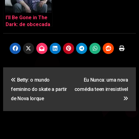
I’ll Be Gone in The
Dark: de obcecada
com “true crime”
ao caso do EAR
Navegação
Betty: o mundo
Eu Nunca: uma nova
de
feminino do skate a partir
comédia teen irresistível
artigos
de Nova Iorque