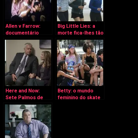
Allen v Farrow:
Big Little Lies: a
documentário
morte fica-lhes tão
reforça
bem
culpabilidade
Here and Now:
Betty: o mundo
Sete Palmos de
feminino do skate
Terra encontra
a partir de Nova
True Blood (e é tão
Iorque
bom!)