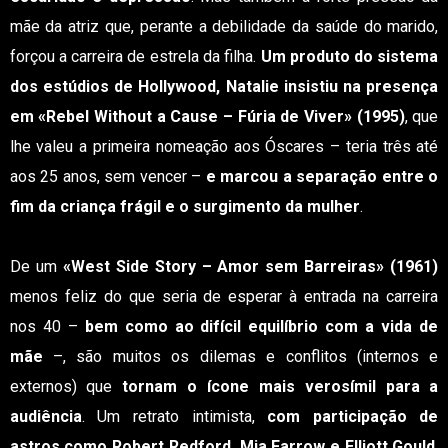
mãe da atriz que, perante a debilidade da saúde do marido,
forçou a carreira de estrela da filha.
Um produto do sistema
dos estúdios de Hollywood, Natalie insistiu na presença
em «Rebel Without a Cause – Fúria de Viver» (1995)
, que
lhe valeu a primeira nomeação aos Óscares – teria três até
aos 25 anos, sem vencer –
e marcou a separação entre o
fim da criança frágil e o surgimento da mulher
.
De um
«West Side Story – Amor sem Barreiras» (1961)
menos feliz do que seria de esperar à entrada na carreira
nos 40 –
bem como ao difícil equilíbrio com a vida de
mãe
–, são muitos os dilemas e conflitos (internos e
externos) que
tornam o ícone mais verosímil para a
audiência
. Um retrato intimista,
com participação de
astros como Robert Redford, Mia Farrow e Elliott Gould
,