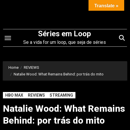
Saltar
Translate »
para
o
conteúdo
Séries em Loop
Se a vida for um loop, que seja de séries
Home
REVIEWS
Natalie Wood: What Remains Behind: por trás do mito
HBO MAX
REVIEWS
STREAMING
Natalie Wood: What Remains
Behind: por trás do mito