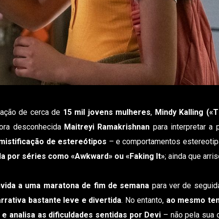
pação de cerca de
15 mil jovens mulheres
,
Mindy Kalling («T
ora desconhecida
Maitreyi Ramakrishnan
para interpretar a 
mistificação de estereótipos
– e comportamentos estereoti
a por séries como «Awkward» ou «Faking It»
; ainda que arri
vida a uma maratona de fim de semana
para ver de seguid
rrativa bastante leve e divertida
. No entanto,
ao mesmo te
e analisa as dificuldades sentidas por Devi
– não pela sua 