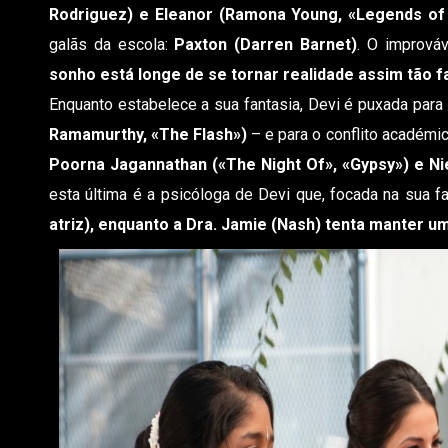
Rodriguez) e Eleanor (Ramona Young, «Legends o
galãs da escola:
Paxton (Darren Barnet)
. O imprová
sonho está longe de se tornar realidade assim tão f
Enquanto estabelece a sua fantasia, Devi é puxada para 
Ramamurthy, «The Flash»)
– e para o conflito académi
Poorna Jagannathan («The Night Of», «Gypsy») e Ni
esta última é a psicóloga de Devi que, focada na sua f
atriz), enquanto a Dra. Jamie (Nash) tenta manter u