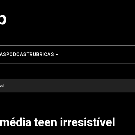
p
AS
PODCAST
RUBRICAS
vel
édia teen irresistível