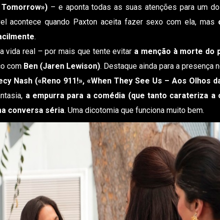
f Tomorrow»)
– e aponta todas as suas atenções para um dos
vel acontece quando Paxton aceita fazer sexo com ela, mas
acilmente
.
a vida real – por mais que tente evitar
a menção à morte do p
co com
Ben (Jaren Lewison)
. Destaque ainda para a presença 
ecy Nash («Reno 911!», «When They See Us – Aos Olhos da
antasia,
a empurra para a comédia (que tanto carateriza a 
ma conversa séria
. Uma dicotomia que funciona muito bem.