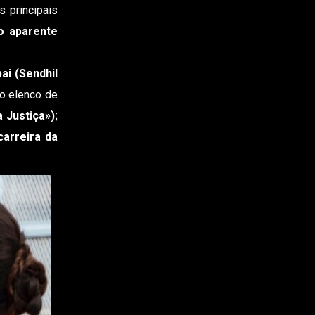
 principais
o aparente
ai (Sendhil
no elenco de
 Justiça»)
;
carreira da