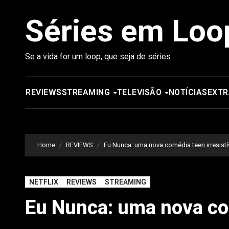
Saltar
Séries em Loo
para
o
conteúdo
Se a vida for um loop, que seja de séries
REVIEWS
STREAMING
TELEVISÃO
NOTÍCIAS
EXTR
Home
REVIEWS
Eu Nunca: uma nova comédia teen irresistí
NETFLIX
REVIEWS
STREAMING
Eu Nunca: uma nova com