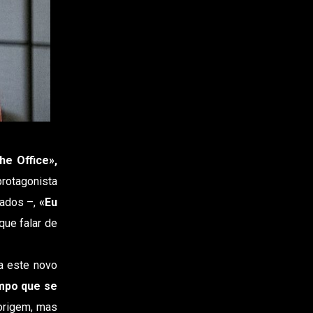
he Office»,
protagonista
pados –,
«Eu
sque falar de
a este novo
mpo que se
origem, mas