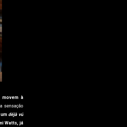
e movem à
 a sensação
 um
déjà vú
i Watts, já