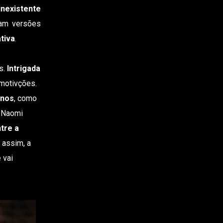
inexistente
tam versões
tiva
.
is.
Intrigada
 motivções.
-nos
, como
 Naomi
tre a
 assim, a
 vai