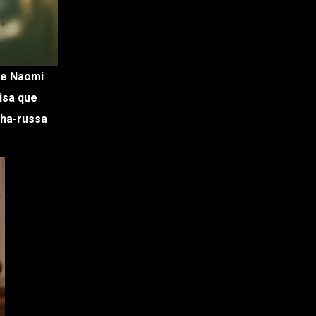
oisa que
nha-russa