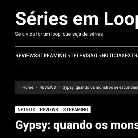
Saltar
Séries em Loo
para
o
conteúdo
Se a vida for um loop, que seja de séries
REVIEWS
STREAMING
TELEVISÃO
NOTÍCIAS
EXTR
Home
REVIEWS
Gypsy: quando os monstros se escondem 
NETFLIX
REVIEWS
STREAMING
Gypsy: quando os mons