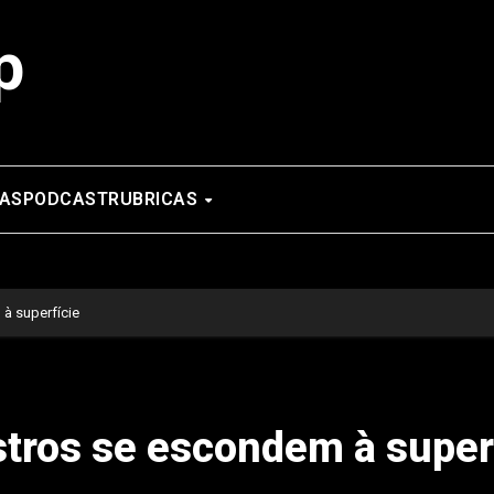
p
AS
PODCAST
RUBRICAS
à superfície
tros se escondem à super