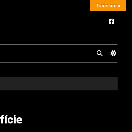
Translate »
fície