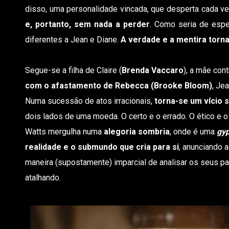
disso, uma personalidade vincada, que desperta cada ve
e, portanto, sem nada a perder
. Como seria de espe
diferentes a Jean e Diane.
A verdade e a mentira torn
Segue-se a filha de Claire (
Brenda Vaccaro
), a mãe con
com o afastamento de Rebecca (Brooke Bloom)
, Je
Numa sucessão de atos irracionais,
torna-se um vício 
dois lados de uma moeda. O certo e o errado. O ético e o
Watts mergulha numa
alegoria sombria
, onde é uma
gy
realidade e o submundo que cria para si
, anunciando 
maneira (supostamente) imparcial de analisar os seus p
atalhando.