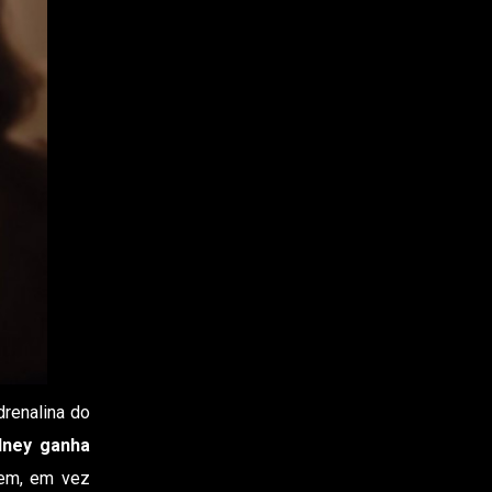
drenalina do
dney ganha
tem, em vez