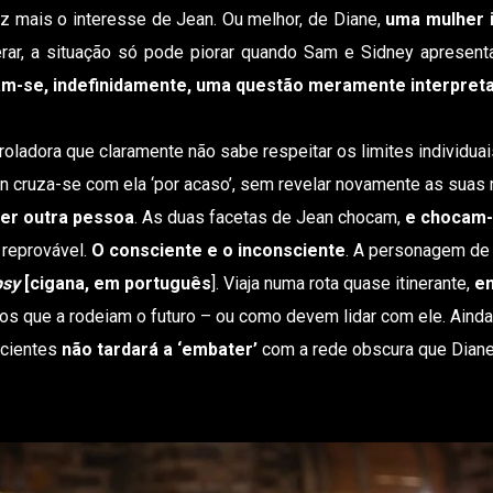
z mais o interesse de Jean. Ou melhor, de Diane,
uma mulher 
rar, a situação só pode piorar quando Sam e Sidney apresen
am-se, indefinidamente, uma questão meramente interpreta
troladora que claramente não sabe respeitar os limites individua
an cruza-se com ela ‘por acaso’, sem revelar novamente as suas
ser outra pessoa
. As duas facetas de Jean chocam,
e chocam
 reprovável.
O consciente e o inconsciente
. A personagem de
psy
[cigana, em português
]. Viaja numa rota quase itinerante,
en
aos que a rodeiam o futuro – ou como devem lidar com ele. Ainda
acientes
não tardará a ‘embater’
com a rede obscura que Diane