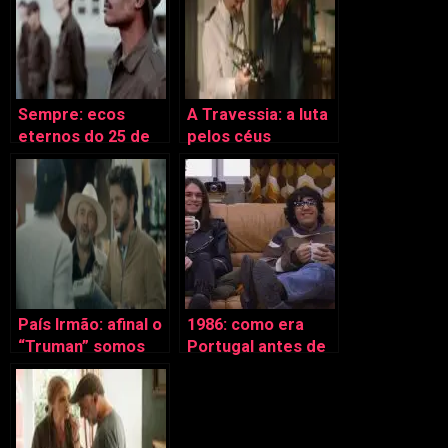
Sempre: ecos
A Travessia: a luta
eternos do 25 de
pelos céus
Abril de 74
País Irmão: afinal o
1986: como era
“Truman” somos
Portugal antes de
nós
eu nascer