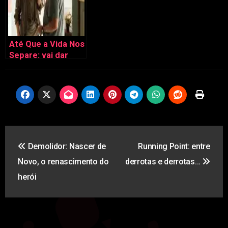
Até Que a Vida Nos
Separe: vai dar
amor ou divórcio?
Navegação
Demolidor: Nascer de
Running Point: entre
de
Novo, o renascimento do
derrotas e derrotas…
artigos
herói