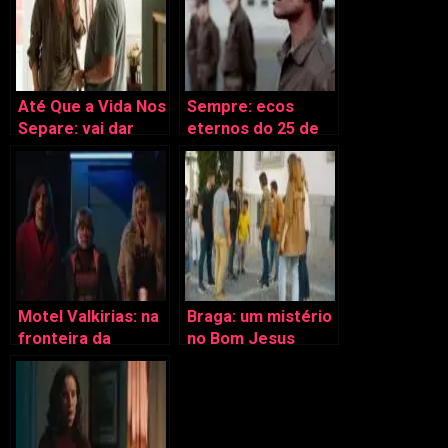
Até Que a Vida Nos
Sempre: ecos
Separe: vai dar
eternos do 25 de
amor ou divórcio?
Abril de 74
Motel Valkirias: na
Braga: um mistério
fronteira da
no Bom Jesus
sobrevivência