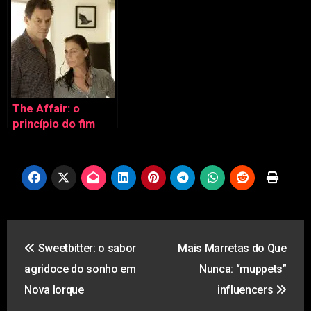
regressa com
True Blood (e é tão
(ainda) mais piada
bom!)
The Affair: o
princípio do fim
Navegação
Sweetbitter: o sabor
Mais Marretas do Que
de
agridoce do sonho em
Nunca: “muppets”
artigos
Nova Iorque
influencers