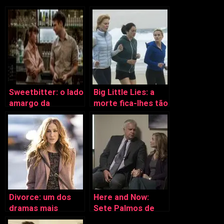
Sweetbitter: o lado
Big Little Lies: a
amargo da
morte fica-lhes tão
confiança (ou falta
bem
dela)
Divorce: um dos
Here and Now:
dramas mais
Sete Palmos de
humanos da TV
Terra encontra