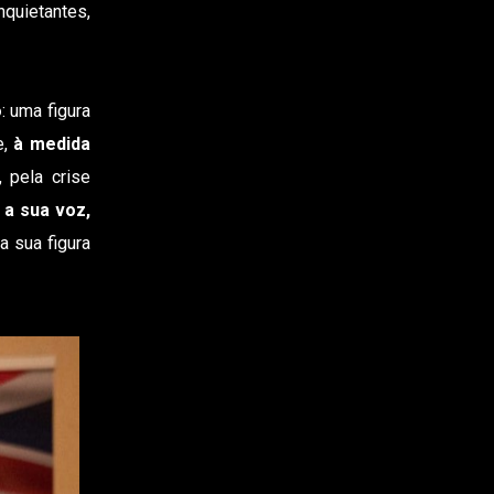
quietantes,
o
: uma figura
e,
à medida
, pela crise
 a sua voz,
a sua figura