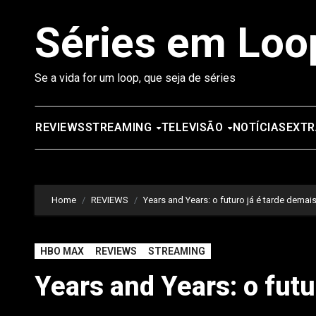
Saltar
Séries em Loo
para
o
conteúdo
Se a vida for um loop, que seja de séries
REVIEWS
STREAMING
TELEVISÃO
NOTÍCIAS
EXTR
Home
REVIEWS
Years and Years: o futuro já é tarde demai
HBO MAX
REVIEWS
STREAMING
Years and Years: o futu