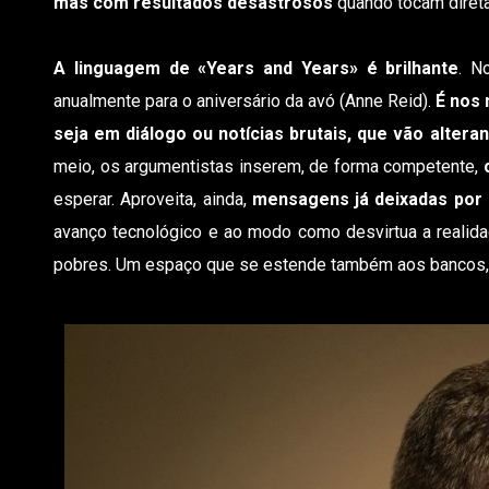
mas com resultados desastrosos
quando tocam diret
A linguagem de «Years and Years» é brilhante
. N
anualmente para o aniversário da avó (Anne Reid).
É nos
seja em diálogo ou notícias brutais, que vão altera
meio, os argumentistas inserem, de forma competente,
esperar. Aproveita, ainda,
mensagens já deixadas por 
avanço tecnológico e ao modo como desvirtua a realida
pobres. Um espaço que se estende também aos bancos, à 