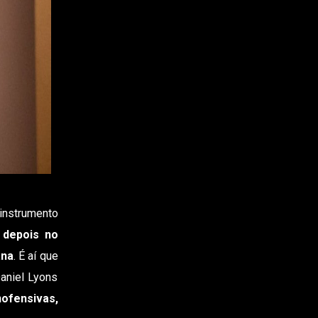
 instrumento
depois no
ana
. É aí que
aniel Lyons
nofensivas,