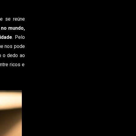
ue se reúne
 no mundo,
lidade
. Pelo
que nos pode
o o dedo ao
tre ricos e