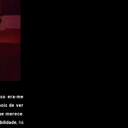
riso era-me
ois de ver
que merece
.
bilidade
, há