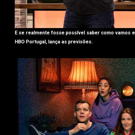
E se realmente fosse possível saber como vamos estar daqui a 5 anos? Daqui a 10? Ou 20? A série «Years and Years», da
HBO Portugal, lança as previsões.