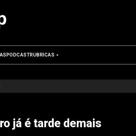
p
AS
PODCAST
RUBRICAS
s
ro já é tarde demais