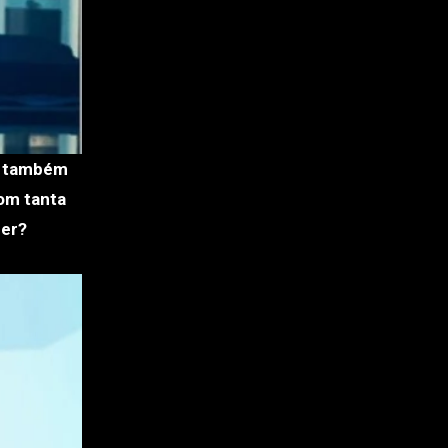
o, também
com tanta
der?