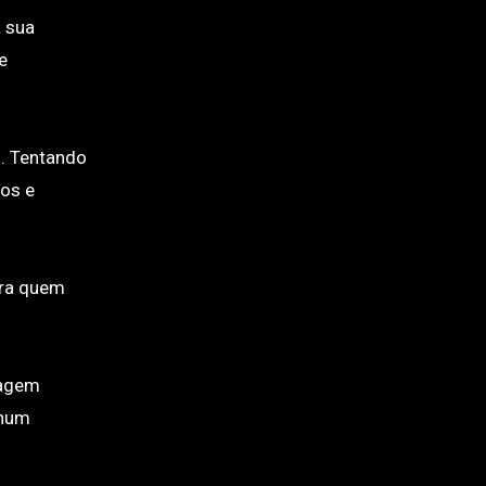
 sua
e
d. Tentando
gos e
ara quem
nagem
 num