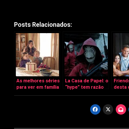
Posts Relacionados:
As melhores séries
La Casa de Papel: o
Friend
para ver em família
“hype” tem razão
desta 
de ser?
de faz