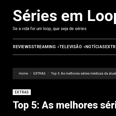
Saltar
Séries em Loo
para
o
conteúdo
Se a vida for um loop, que seja de séries
REVIEWS
STREAMING
TELEVISÃO
NOTÍCIAS
EXTR
Home
EXTRAS
Top 5: As melhores séries médicas da atua
EXTRAS
Top 5: As melhores sér