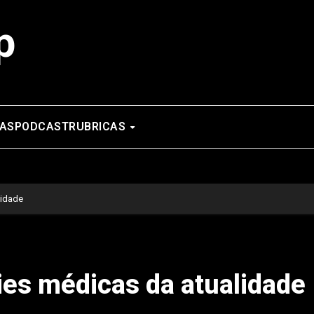
p
AS
PODCAST
RUBRICAS
lidade
ies médicas da atualidade