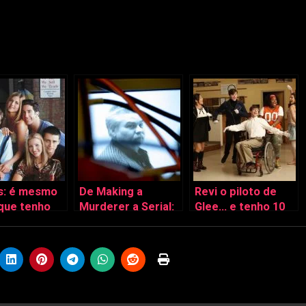
s: é mesmo
De Making a
Revi o piloto de
que tenho
Murderer a Serial:
Glee… e tenho 10
er maratona
quando o crime é
coisas a dizer
um “guilty
pleasure”