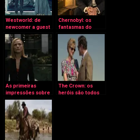
Westworld: de
Chernobyl: os
newcomer a guest
fantasmas do
regular do Nolan
passado ainda têm
World
força
As primeiras
The Crown: os
impressões sobre
heróis são todos
a terceira
efémeros
temporada de
Westworld