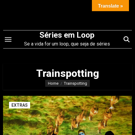
Saltar
Translate »
para
o
conteúdo
Séries em Loop
Se a vida for um loop, que seja de séries
Trainspotting
Home
Trainspotting
EXTRAS