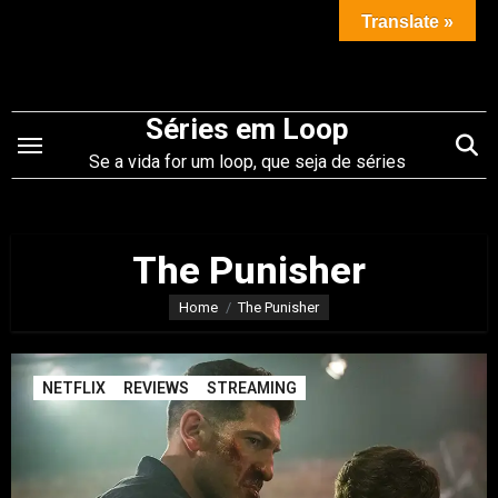
Saltar
Translate »
para
o
conteúdo
Séries em Loop
Se a vida for um loop, que seja de séries
The Punisher
Home
The Punisher
NETFLIX
REVIEWS
STREAMING