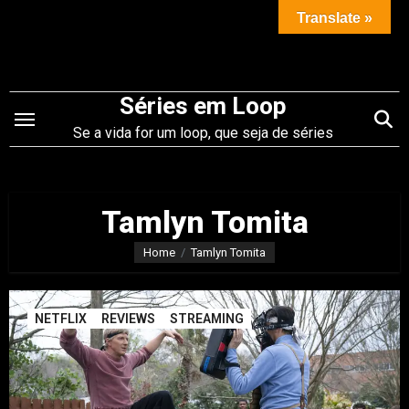
Saltar
Translate »
para
o
conteúdo
Séries em Loop
Se a vida for um loop, que seja de séries
Tamlyn Tomita
Home
Tamlyn Tomita
NETFLIX
REVIEWS
STREAMING