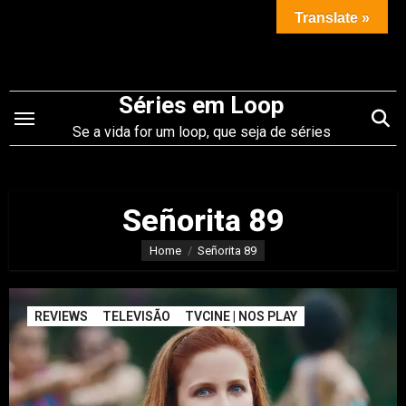
Saltar
Translate »
para
o
conteúdo
Séries em Loop
Se a vida for um loop, que seja de séries
Señorita 89
Home
Señorita 89
REVIEWS
TELEVISÃO
TVCINE | NOS PLAY