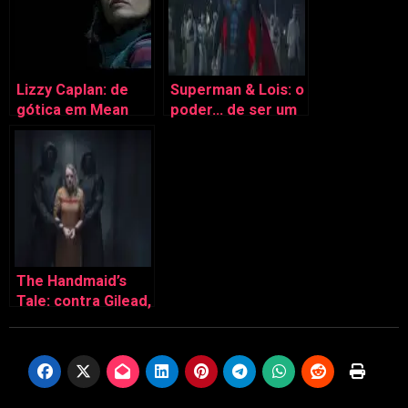
Lizzy Caplan: de
Superman & Lois: o
gótica em Mean
poder… de ser um
Girls a
bom pai
protagonista de
Castle Rock
The Handmaid’s
Tale: contra Gilead,
marchar, marchar