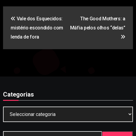
Navegação
Vale dos Esquecidos:
The Good Mothers: a
de
mistério escondido com
Máfia pelos olhos “delas”
artigos
lenda de fora
Categorias
Categorias
Pesquisar