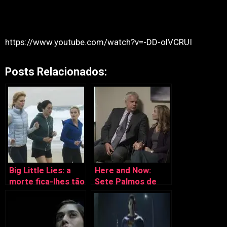
https://www.youtube.com/watch?v=-DD-olVCRUI
Posts Relacionados:
Big Little Lies: a
Here and Now:
morte fica-lhes tão
Sete Palmos de
bem
Terra encontra
True Blood (e é tão
bom!)