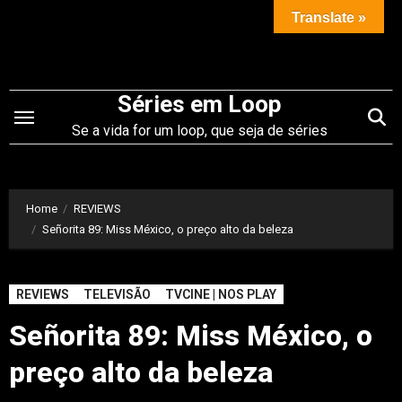
Saltar
Translate »
para
o
conteúdo
Séries em Loop
Se a vida for um loop, que seja de séries
Home
REVIEWS
Señorita 89: Miss México, o preço alto da beleza
REVIEWS
TELEVISÃO
TVCINE | NOS PLAY
Señorita 89: Miss México, o
preço alto da beleza