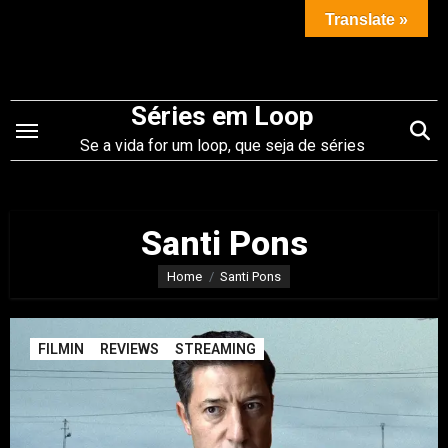
Saltar
Translate »
para
o
conteúdo
Séries em Loop
Se a vida for um loop, que seja de séries
Santi Pons
Home
Santi Pons
FILMIN
REVIEWS
STREAMING