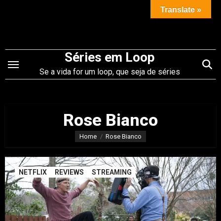
Saltar
Translate »
para
o
conteúdo
Séries em Loop
Se a vida for um loop, que seja de séries
Rose Bianco
Home
Rose Bianco
NETFLIX
REVIEWS
STREAMING