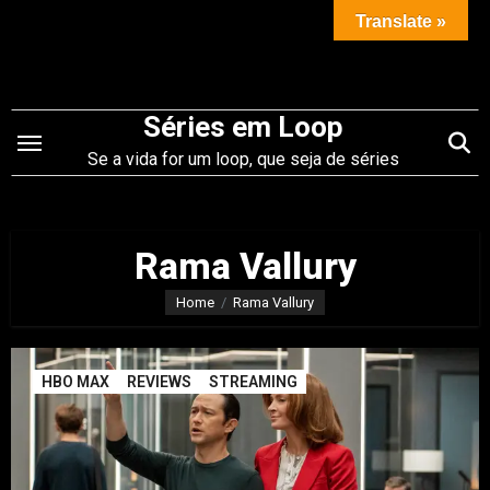
Saltar
Translate »
para
o
conteúdo
Séries em Loop
Se a vida for um loop, que seja de séries
Rama Vallury
Home
Rama Vallury
HBO MAX
REVIEWS
STREAMING