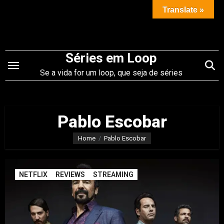
Saltar
Translate »
para
o
conteúdo
Séries em Loop
Se a vida for um loop, que seja de séries
Pablo Escobar
Home
Pablo Escobar
NETFLIX
REVIEWS
STREAMING