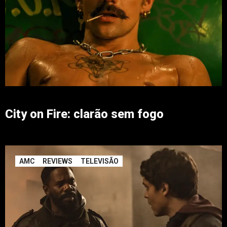
City on Fire: clarão sem fogo
AMC
REVIEWS
TELEVISÃO