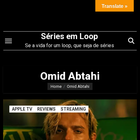
Saltar
Translate »
para
o
conteúdo
Séries em Loop
Se a vida for um loop, que seja de séries
Omid Abtahi
Home
Omid Abtahi
APPLE TV
REVIEWS
STREAMING