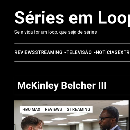
Saltar
Séries em Loo
para
o
conteúdo
Se a vida for um loop, que seja de séries
REVIEWS
STREAMING
TELEVISÃO
NOTÍCIAS
EXTR
McKinley Belcher III
HBO MAX
REVIEWS
STREAMING