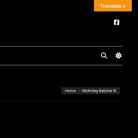
Translate »
Home
McKinley Belcher III