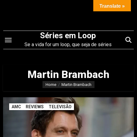
Saltar
Translate »
para
o
conteúdo
Séries em Loop
Se a vida for um loop, que seja de séries
Martin Brambach
Home
Martin Brambach
AMC
REVIEWS
TELEVISÃO