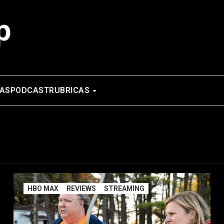
p
AS
PODCAST
RUBRICAS
HBO MAX
REVIEWS
STREAMING