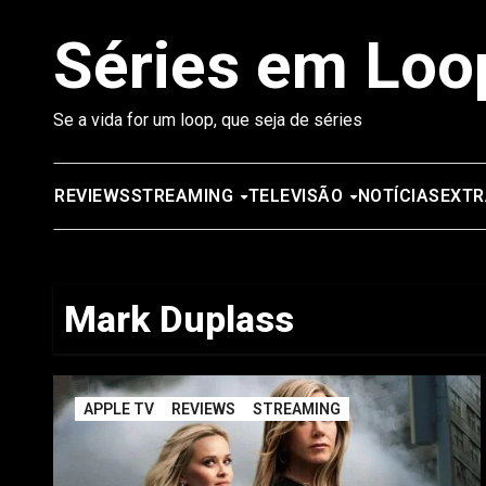
Saltar
Séries em Loo
para
o
conteúdo
Se a vida for um loop, que seja de séries
REVIEWS
STREAMING
TELEVISÃO
NOTÍCIAS
EXTR
Mark Duplass
APPLE TV
REVIEWS
STREAMING