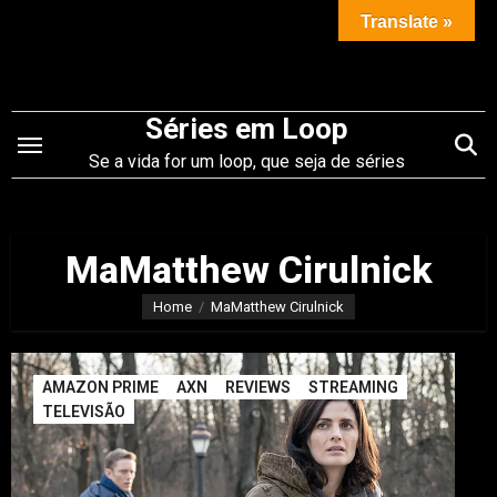
Saltar
Translate »
para
o
conteúdo
Séries em Loop
Se a vida for um loop, que seja de séries
MaMatthew Cirulnick
Home
MaMatthew Cirulnick
AMAZON PRIME
AXN
REVIEWS
STREAMING
TELEVISÃO