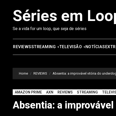
Saltar
Séries em Loo
para
o
conteúdo
Se a vida for um loop, que seja de séries
REVIEWS
STREAMING
TELEVISÃO
NOTÍCIAS
EXTR
Home
REVIEWS
Absentia: a improvável vitória do underdo
AMAZON PRIME
AXN
REVIEWS
STREAMING
TELEVI
Absentia: a improvável