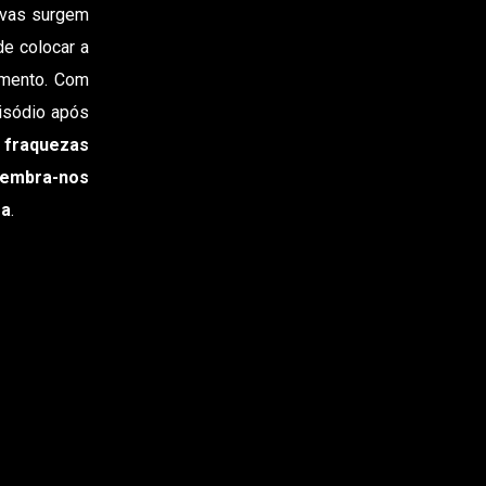
ovas surgem
de colocar a
gumento. Com
sódio após
 fraquezas
lembra-nos
oa
.