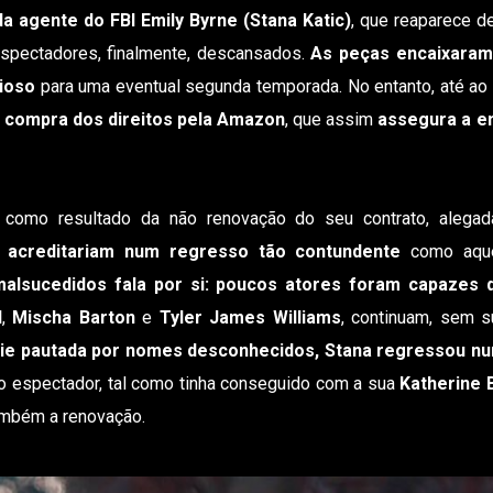
da agente do FBI Emily Byrne (Stana Katic)
, que reaparece d
 espectadores, finalmente, descansados.
As peças encaixaram 
ioso
para uma eventual segunda temporada. No entanto, até ao
a
compra dos direitos pela Amazon
, que assim
assegura a e
como resultado da não renovação do seu contrato, alegad
 acreditariam num regresso tão contundente
como aque
malsucedidos fala por si: poucos atores foram capazes d
l
,
Mischa Barton
e
Tyler James Williams
, continuam, sem 
ie pautada por nomes desconhecidos, Stana regressou n
 o espectador, tal como tinha conseguido com a sua
Katherine 
também a renovação.