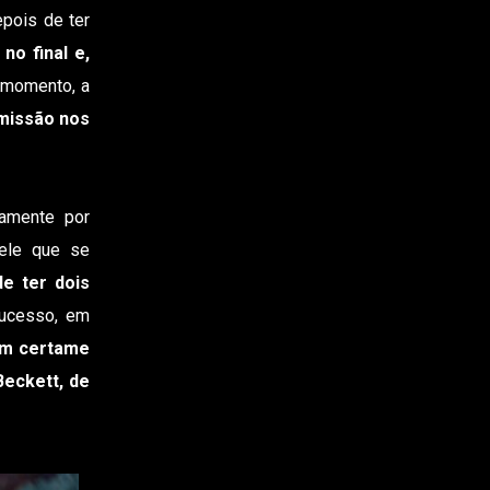
epois de ter
no final e,
 momento, a
missão nos
amente por
le que se
e ter dois
sucesso, em
um certame
Beckett, de