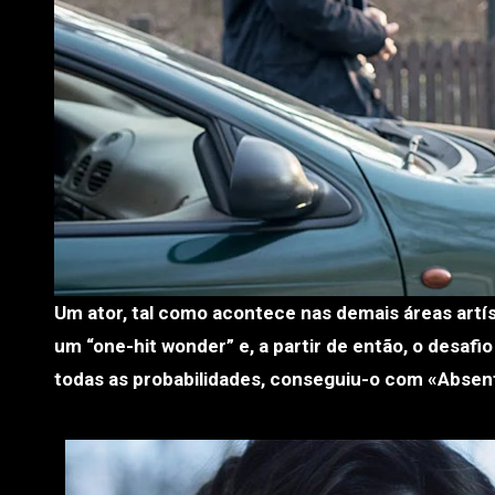
Um ator, tal como acontece nas demais áreas artísticas, trabalha em busca do sucesso. Quando o encontra, torna-se
um “one-hit wonder” e, a partir de então, o desafio 
todas as probabilidades, conseguiu-o com «Absent