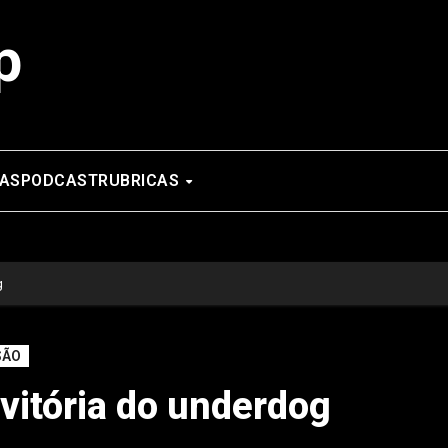
p
AS
PODCAST
RUBRICAS
g
SÃO
 vitória do underdog