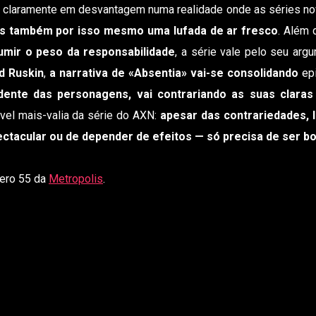
, claramente em desvantagem numa realidade onde as séries n
s também por isso mesmo uma lufada de ar fresco
. Além 
umir o peso da responsabilidade
, a série vale pelo seu ar
d Ruskin
,
a narrativa de «Absentia» vai-se consolidando
epi
dente das personagens, vai contrariando as suas claras
vel mais-valia da série do AXN:
apesar das contrariedades, 
ectacular ou de depender de efeitos — só precisa de ser b
mero 55 da
Metropolis
.