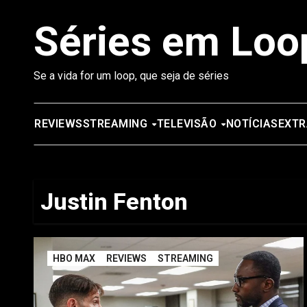
Saltar
Séries em Loo
para
o
conteúdo
Se a vida for um loop, que seja de séries
REVIEWS
STREAMING
TELEVISÃO
NOTÍCIAS
EXTR
Justin Fenton
HBO MAX
REVIEWS
STREAMING