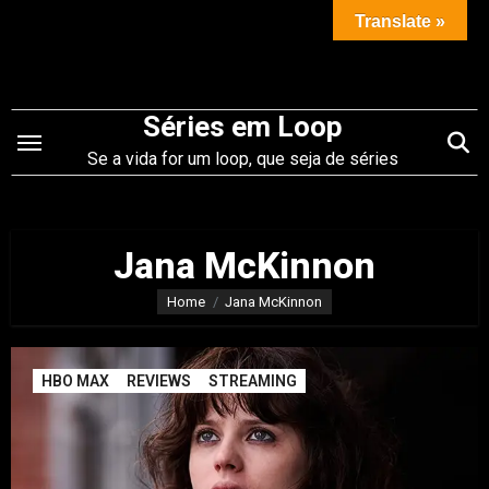
Saltar
Translate »
para
o
conteúdo
Séries em Loop
Se a vida for um loop, que seja de séries
Jana McKinnon
Home
Jana McKinnon
HBO MAX
REVIEWS
STREAMING