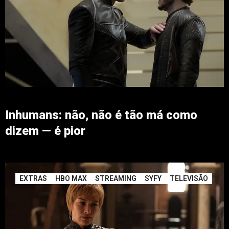
Inhumans: não, não é tão má como
dizem — é pior
EXTRAS
HBO MAX
STREAMING
SYFY
TELEVISÃO