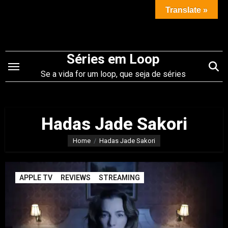
Saltar
Translate »
para
o
conteúdo
Séries em Loop
Se a vida for um loop, que seja de séries
Hadas Jade Sakori
Home
Hadas Jade Sakori
APPLE TV
REVIEWS
STREAMING