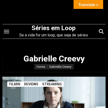
Saltar
Translate »
para
o
conteúdo
Séries em Loop
Se a vida for um loop, que seja de séries
Gabrielle Creevy
Home
Gabrielle Creevy
FILMIN
REVIEWS
STREAMING