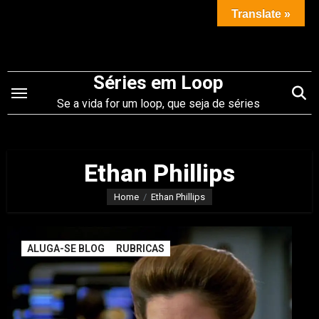
Saltar
Translate »
para
o
conteúdo
Séries em Loop
Se a vida for um loop, que seja de séries
Ethan Phillips
Home
Ethan Phillips
ALUGA-SE BLOG
RUBRICAS