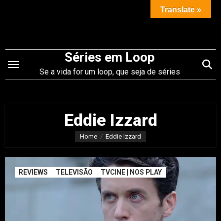
Saltar
Translate »
para
o
conteúdo
Séries em Loop
Se a vida for um loop, que seja de séries
Eddie Izzard
Home
Eddie Izzard
REVIEWS
TELEVISÃO
TVCINE | NOS PLAY