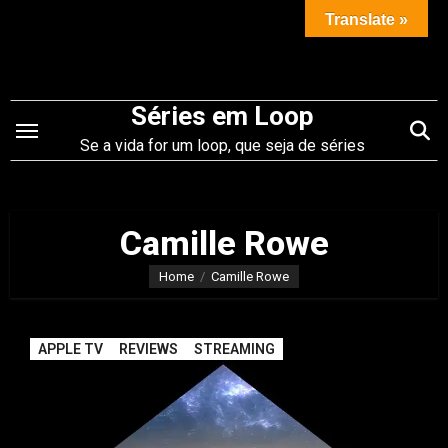
Saltar
Translate »
para
o
conteúdo
Séries em Loop
Se a vida for um loop, que seja de séries
Camille Rowe
Home
Camille Rowe
APPLE TV
REVIEWS
STREAMING